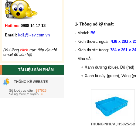
1- Thông số kỹ thuật
Hotline:
0988 14 17 13
- Model:
B6
Email:
kd1@i-isv.com.vn
- Kích thước ngoài:
438 x 293 x 2
(Vui lòng
click
trực tiếp địa chỉ
- Kích thước trong:
384 x 261 x 2
email để liên hệ)
- Màu sắc :
+ Xanh dương (blue), Đỏ (red) 
TÀI LIỆU SẢN PHẨM
+ Xanh lá cây (green), Vàng (yel
THỐNG KÊ WEBSITE
Số lượt truy cập :
997923
Số người trực tuyến :
6
THÙNG NHỰA, HS025-SB