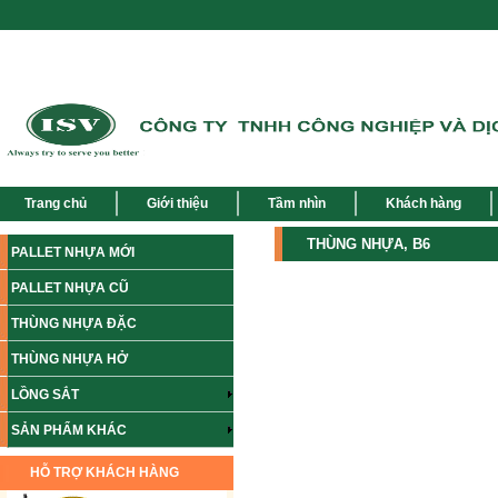
Trang chủ
Giới thiệu
Tầm nhìn
Khách hàng
THÙNG NHỰA, B6
PALLET NHỰA MỚI
PALLET NHỰA CŨ
THÙNG NHỰA ĐẶC
THÙNG NHỰA HỞ
LỒNG SẮT
SẢN PHẨM KHÁC
HỖ TRỢ KHÁCH HÀNG