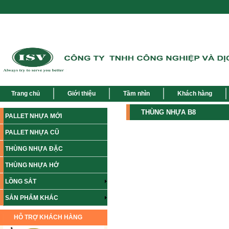
Trang chủ
Giới thiệu
Tầm nhìn
Khách hàng
THÙNG NHỰA B8
PALLET NHỰA MỚI
PALLET NHỰA CŨ
THÙNG NHỰA ĐẶC
THÙNG NHỰA HỞ
LỒNG SẮT
SẢN PHẨM KHÁC
HỖ TRỢ KHÁCH HÀNG