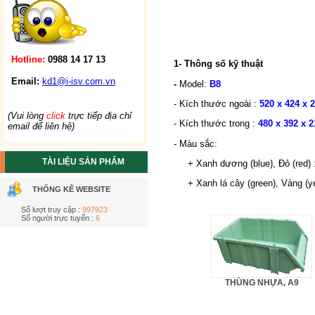
Hotline:
0988 14 17 13
1- Thông số kỹ thuật
Email:
kd1@i-isv.com.vn
-
Model:
B8
- Kích thước ngoài :
520 x 424 x
(Vui lòng
click
trực tiếp địa chỉ
- Kích thước trong :
480 x 392 x 
email để liên hệ)
- Màu sắc:
TÀI LIỆU SẢN PHẨM
+ Xanh dương (blue), Đỏ (red) 
+ Xanh lá cây (green), Vàng (yel
THỐNG KÊ WEBSITE
Số lượt truy cập :
997923
Số người trực tuyến :
6
THÙNG NHỰA, A9