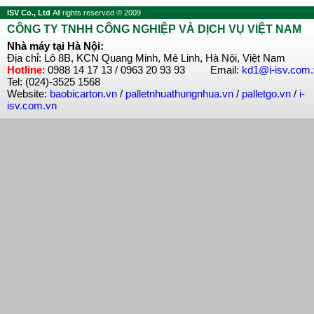
ISV Co., Ltd
All rights reserved © 2009
CÔNG TY TNHH CÔNG NGHIỆP VÀ DỊCH VỤ VIỆT NAM
Nhà máy tại Hà Nội:
Địa chỉ: Lô 8B, KCN Quang Minh, Mê Linh, Hà Nội, Việt Nam
Hotline
: 0988 14 17 13 / 0963 20 93 93 Email:
kd1@i-isv.com
Tel: (024)-3525 1568
Website:
baobicarton.vn
/
palletnhuathungnhua.vn
/
palletgo.vn
/
i-
isv.com.vn