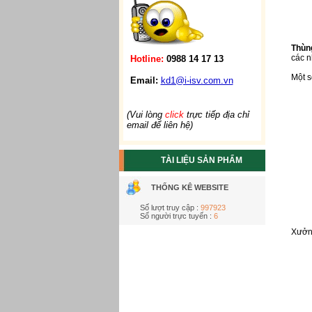
Thùn
các n
Hotline:
0988 14 17 13
Một s
Email:
kd1@i-isv.com.vn
(Vui lòng
click
trực tiếp địa chỉ
email để liên hệ)
TÀI LIỆU SẢN PHẨM
THỐNG KÊ WEBSITE
Số lượt truy cập :
997923
Số người trực tuyến :
6
Xưởng