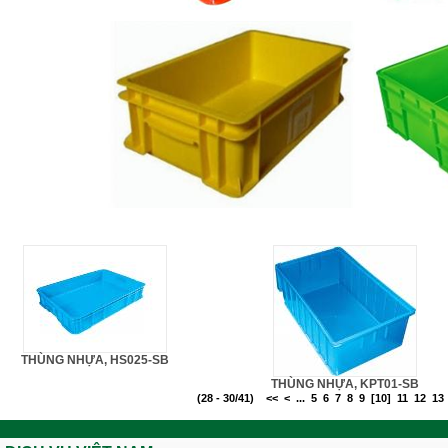
THÙNG NHỰA, HS025-SB
THÙNG NHỰA, KPT01-SB
(28 - 30/41)
<<
<
...
5
6
7
8
9
[10]
11
12
13