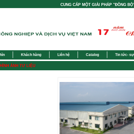
CUNG CẤP MỘT GIẢI PHÁP "ĐỒNG BỘ" CÁC SẢN 
hìn
Khách hàng
Liên hệ
Catalog
Tin tức- sự
HÌNH ẢNH TƯ LIỆU