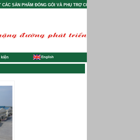
PHẨM ĐÓNG GÓI VÀ PHỤ TRỢ CÔNG NGHIỆP ISV ĐÃ ĐƯỢC CẤP GIẤY 
English
 kiện