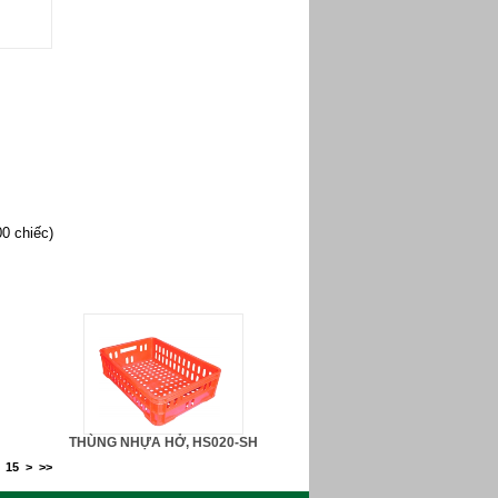
0 chiếc)
THÙNG NHỰA HỞ, HS020-SH
15
>
>>