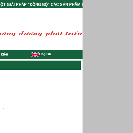
 GIẢI PHÁP "ĐỒNG BỘ" CÁC SẢN PHẨM ĐÓNG GÓI VÀ PHỤ TRỢ CÔNG 
English
 kiện