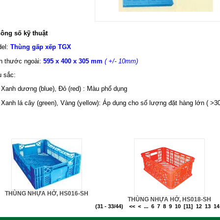
hông số kỹ thuật
del:
Thùng gấp xếp TGX
ch thước ngoài:
595 x 400 x 305 mm
( +/- 10mm)
u sắc:
nh dương (blue), Đỏ (red) : Màu phổ dụng
nh lá cây (green), Vàng (yellow): Áp dụng cho số lượng đặt hàng lớn ( >30
THÙNG NHỰA HỞ, HS016-SH
THÙNG NHỰA HỞ, HS018-SH
(31 - 33/44)
<<
<
...
6
7
8
9
10
[11]
12
13
14