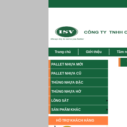
Trang chủ
Giới thiệu
Tầm n
PALLET NHỰA MỚI
PALLET NHỰA CŨ
THÙNG NHỰA ĐẶC
THÙNG NHỰA HỞ
LỒNG SẮT
SẢN PHẨM KHÁC
HỖ TRỢ KHÁCH HÀNG