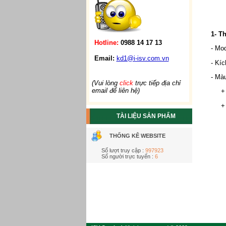
1- T
Hotline:
0988 14 17 13
- Mo
Email:
kd1@i-isv.com.vn
- Kí
- Mà
(Vui lòng
click
trực tiếp địa chỉ
email để liên hệ)
+ Xa
+ Xa
TÀI LIỆU SẢN PHẨM
THỐNG KÊ WEBSITE
Số lượt truy cập :
997923
Số người trực tuyến :
6