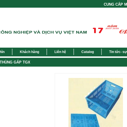
CUNG CẤP MỘT
hìn
Khách hàng
Liên hệ
Catalog
Tin tức- sự
THÙNG GẤP TGX