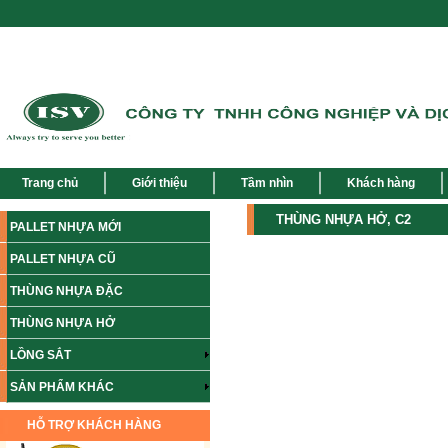
Trang chủ
Giới thiệu
Tầm nhìn
Khách hàng
THÙNG NHỰA HỞ, C2
PALLET NHỰA MỚI
PALLET NHỰA CŨ
THÙNG NHỰA ĐẶC
THÙNG NHỰA HỞ
LỒNG SẮT
SẢN PHẨM KHÁC
HỖ TRỢ KHÁCH HÀNG