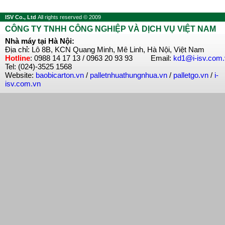
ISV Co., Ltd
All rights reserved © 2009
CÔNG TY TNHH CÔNG NGHIỆP VÀ DỊCH VỤ VIỆT NAM
Nhà máy tại Hà Nội:
Địa chỉ: Lô 8B, KCN Quang Minh, Mê Linh, Hà Nội, Việt Nam
Hotline
: 0988 14 17 13 / 0963 20 93 93 Email:
kd1@i-isv.com
Tel: (024)-3525 1568
Website:
baobicarton.vn
/
palletnhuathungnhua.vn
/
palletgo.vn
/
i-
isv.com.vn