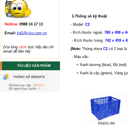
1-Thông số kỹ thuật
Hotline:
0988 14 17 13
- Model:
C2
- Kích thước ngoài:
780 x 498 x 4
Email:
kd1@i-isv.com.vn
- Kích thước trong:
742 x 459 x 4
(Vui lòng
click
trực tiếp địa chỉ
(Note:
Thùng nhựa
C2
có 2 loại
là
email để liên hệ)
- Màu sắc:
+ Xanh dương (blue), Đỏ (red) 
TÀI LIỆU SẢN PHẨM
+ Xanh lá cây (green), Vàng (yel
THỐNG KÊ WEBSITE
Số lượt truy cập :
997923
Số người trực tuyến :
6
HS031-SH