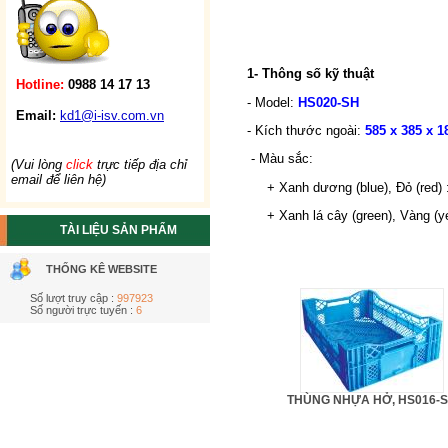
1- Thông số kỹ thuật
Hotline:
0988 14 17 13
- Model:
HS020-SH
Email:
kd1@i-isv.com.vn
- Kích thước ngoài:
585 x 385 x 1
- Màu sắc:
(Vui lòng
click
trực tiếp địa chỉ
email để liên hệ)
+ Xanh dương (blue), Đỏ (red) 
+ Xanh lá cây (green), Vàng (yel
TÀI LIỆU SẢN PHẨM
THỐNG KÊ WEBSITE
Số lượt truy cập :
997923
Số người trực tuyến :
6
THÙNG NHỰA HỞ, HS016-