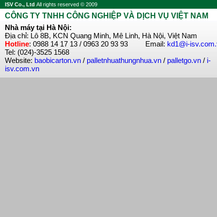
ISV Co., Ltd
All rights reserved © 2009
CÔNG TY TNHH CÔNG NGHIỆP VÀ DỊCH VỤ VIỆT NAM
Nhà máy tại Hà Nội:
Địa chỉ: Lô 8B, KCN Quang Minh, Mê Linh, Hà Nội, Việt Nam
Hotline
: 0988 14 17 13 / 0963 20 93 93 Email:
kd1@i-isv.com
Tel: (024)-3525 1568
Website:
baobicarton.vn
/
palletnhuathungnhua.vn
/
palletgo.vn
/
i-
isv.com.vn