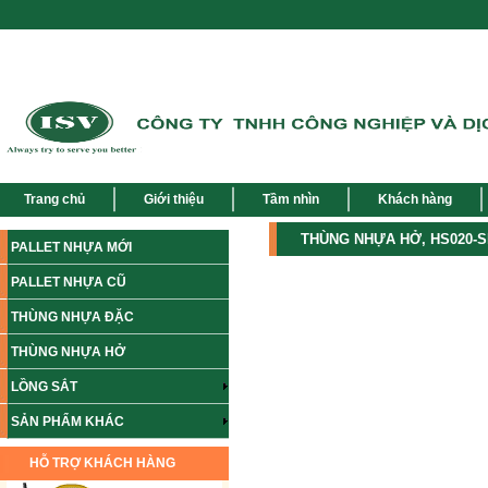
Trang chủ
Giới thiệu
Tầm nhìn
Khách hàng
THÙNG NHỰA HỞ, HS020-
PALLET NHỰA MỚI
PALLET NHỰA CŨ
THÙNG NHỰA ĐẶC
THÙNG NHỰA HỞ
LỒNG SẮT
SẢN PHẨM KHÁC
HỖ TRỢ KHÁCH HÀNG