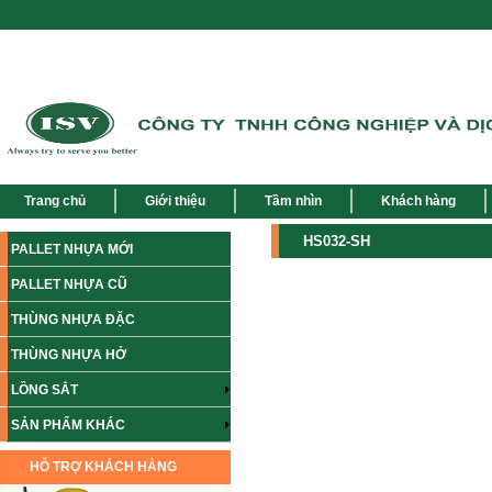
Trang chủ
Giới thiệu
Tầm nhìn
Khách hàng
HS032-SH
PALLET NHỰA MỚI
PALLET NHỰA CŨ
THÙNG NHỰA ĐẶC
THÙNG NHỰA HỞ
LỒNG SẮT
SẢN PHẨM KHÁC
HỖ TRỢ KHÁCH HÀNG