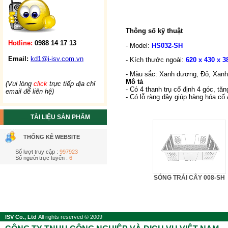
Thông số kỹ thuật
Hotline:
0988 14 17 13
- Model:
HS032-SH
Email:
kd1@i-isv.com.vn
- Kích thước ngoài:
620 x 430 x 3
- Màu sắc:
Xanh dương, Đỏ, Xanh 
Mô tả
(Vui lòng
click
trực tiếp địa chỉ
- Có 4 thanh trụ cố định 4 góc, tă
email để liên hệ)
- Có lỗ ràng dây giúp hàng hóa cố
TÀI LIỆU SẢN PHẨM
THỐNG KÊ WEBSITE
Số lượt truy cập :
997923
Số người trực tuyến :
6
SÓNG TRÁI CÂY 008-SH
ISV Co., Ltd
All rights reserved © 2009