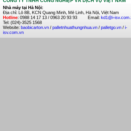
CÔNG TY TNHH CÔNG NGHIỆP VÀ DỊCH VỤ VIỆT NAM
Nhà máy tại Hà Nội:
Địa chỉ: Lô 8B, KCN Quang Minh, Mê Linh, Hà Nội, Việt Nam
Hotline
: 0988 14 17 13 / 0963 20 93 93 Email:
kd1@i-isv.com
Tel: (024)-3525 1568
Website:
baobicarton.vn
/
palletnhuathungnhua.vn
/
palletgo.vn
/
i-
isv.com.vn