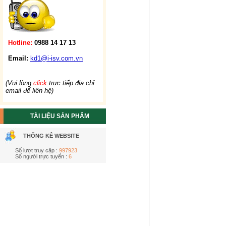
Hotline:
0988 14 17 13
Email:
kd1@i-isv.com.vn
(Vui lòng
click
trực tiếp địa chỉ
email để liên hệ)
TÀI LIỆU SẢN PHẨM
THỐNG KÊ WEBSITE
Số lượt truy cập :
997923
Số người trực tuyến :
6