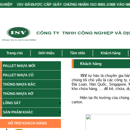
ỆP ISV ĐÃ ĐƯỢC CẤP GIẤY CHỨNG NHẬN ISO 9001-2008 VÀO 08/09/
Trang chủ
Giới thiệu
Tầm nhìn
Khách hàng
Khách hàng
PALLET NHỰA MỚI
PALLET NHỰA CŨ
ISV
tự hào là chuyên gia hà
chúng tôi chủ yếu là các công ty
Đài Loan, Hàn Quốc, Singapore, M
THÙNG NHỰA ĐẶC
kho chứa hàng, ... để kê, chứa, đự
THÙNG NHỰA HỞ
Hiện tại thị trường của chúng tô
carton.
LỒNG SẮT
SẢN PHẨM KHÁC
HỖ TRỢ KHÁCH HÀNG