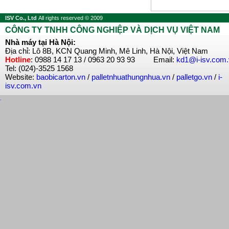
ISV Co., Ltd
All rights reserved © 2009
CÔNG TY TNHH CÔNG NGHIỆP VÀ DỊCH VỤ VIỆT NAM
Nhà máy tại Hà Nội:
Địa chỉ: Lô 8B, KCN Quang Minh, Mê Linh, Hà Nội, Việt Nam
Hotline
: 0988 14 17 13 / 0963 20 93 93 Email:
kd1@i-isv.com
Tel: (024)-3525 1568
Website:
baobicarton.vn
/
palletnhuathungnhua.vn
/
palletgo.vn
/
i-
isv.com.vn
.