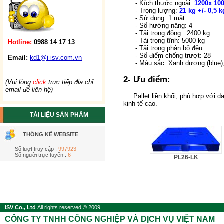
- Kích thước ngoài:
1200x 100
- Trọng lượng:
21 kg +/- 0,5 k
- Sử dụng: 1 mặt
- Số hướng nâng: 4
- Tải trọng động : 2400 kg
- Tải trọng tĩnh: 5000 kg
Hotline:
0988 14 17 13
- Tải trọng phân bố đều
- Số điểm chống trượt: 2
8
Email:
kd1@i-isv.com.vn
- Màu sắc: Xanh dương (blue),
2- Ưu điểm:
(Vui lòng
click
trực tiếp địa chỉ
email để liên hệ)
Pallet liền khối, phù hợp với dạn
kinh tế cao.
TÀI LIỆU SẢN PHẨM
THỐNG KÊ WEBSITE
Số lượt truy cập :
997923
Số người trực tuyến :
6
PL26-LK
ISV Co., Ltd
All rights reserved © 2009
CÔNG TY TNHH CÔNG NGHIỆP VÀ DỊCH VỤ VIỆT NAM