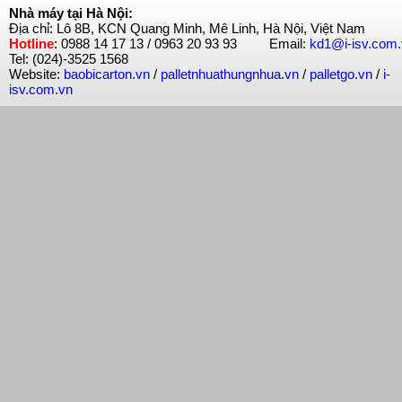
Nhà máy tại Hà Nội:
Địa chỉ: Lô 8B, KCN Quang Minh, Mê Linh, Hà Nội, Việt Nam
Hotline
: 0988 14 17 13 / 0963 20 93 93 Email:
kd1@i-isv.com
Tel: (024)-3525 1568
Website:
baobicarton.vn
/
palletnhuathungnhua.vn
/
palletgo.vn
/
i-
isv.com.vn