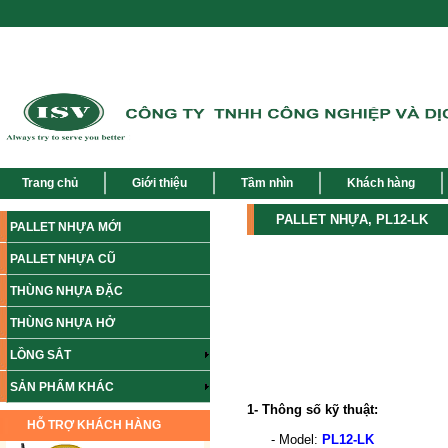
Trang chủ
Giới thiệu
Tầm nhìn
Khách hàng
PALLET NHỰA, PL12-LK
PALLET NHỰA MỚI
PALLET NHỰA CŨ
THÙNG NHỰA ĐẶC
THÙNG NHỰA HỞ
LỒNG SẮT
SẢN PHẨM KHÁC
1- Thông số kỹ thuật:
HỖ TRỢ KHÁCH HÀNG
- Model:
PL12-LK