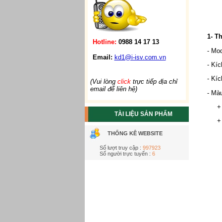
1- T
Hotline:
0988 14 17 13
- Mo
Email:
kd1@i-isv.com.vn
- Kí
- Kí
(Vui lòng
click
trực tiếp địa chỉ
email để liên hệ)
- Màu
+ Xa
TÀI LIỆU SẢN PHẨM
+ Xa
THỐNG KÊ WEBSITE
Số lượt truy cập :
997923
Số người trực tuyến :
6