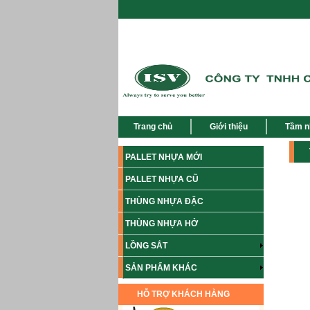
Trang chủ
Giới thiệu
Tầm n
PALLET NHỰA MỚI
PALLET NHỰA CŨ
THÙNG NHỰA ĐẶC
THÙNG NHỰA HỞ
LỒNG SẮT
SẢN PHẨM KHÁC
HỖ TRỢ KHÁCH HÀNG