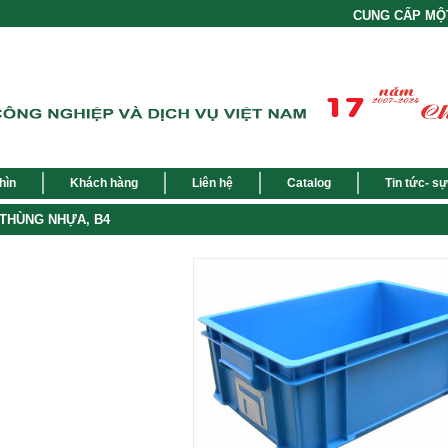
CUNG CẤP MỘT G
hìn
Khách hàng
Liên hệ
Catalog
Tin tức- sự
THÙNG NHỰA, B4