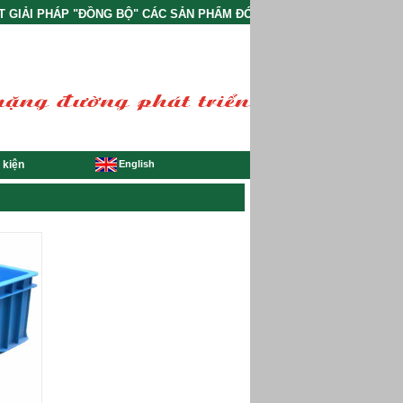
IẢI PHÁP "ĐỒNG BỘ" CÁC SẢN PHẨM ĐÓNG GÓI VÀ PHỤ TRỢ CÔNG NG
English
 kiện