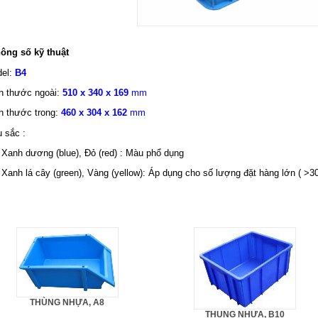
hông số kỹ thuật
del:
B4
ch thước ngoài:
510 x 340 x 169
mm
ch thước trong:
460 x 304 x 162
mm
 sắc :
nh dương (blue), Đỏ (red) : Màu phổ dụng
nh lá cây (green), Vàng (yellow): Áp dụng cho số lượng đặt hàng lớn ( >30
THÙNG NHỰA, A8
THUNG NHỰA, B10