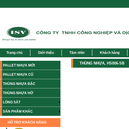
Trang chủ
Giới thiệu
Tầm nhìn
Khách hàng
THÙNG NHỰA, HS006-SB
PALLET NHỰA MỚI
PALLET NHỰA CŨ
THÙNG NHỰA ĐẶC
THÙNG NHỰA HỞ
LỒNG SẮT
SẢN PHẨM KHÁC
HỖ TRỢ KHÁCH HÀNG