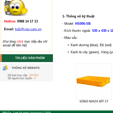
1- Thông số kỹ thuật
Hotline:
0988 14 17 13
- Model:
HS006-SB
Email:
kd1@i-isv.com.vn
- Kích thước ngoài:
530 x 430 x 1
- Màu sắc:
(Vui lòng
click
trực tiếp địa chỉ
+ Xanh dương (blue), Đỏ (red) 
email để liên hệ)
+ Xanh lá cây (green), Vàng (yel
TÀI LIỆU SẢN PHẨM
THỐNG KÊ WEBSITE
Số lượt truy cập :
997923
Số người trực tuyến :
6
SÓNG NHỰA BÍT 1T
ISV Co., Ltd
All rights reserved © 2009