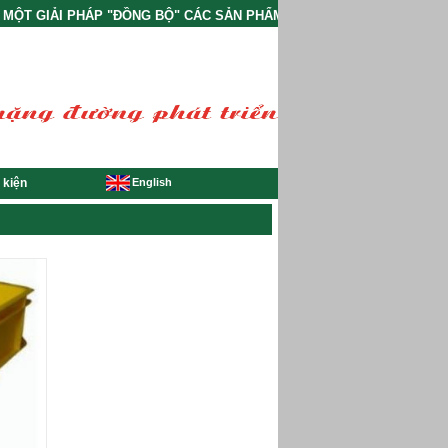
ỘT GIẢI PHÁP "ĐỒNG BỘ" CÁC SẢN PHẨM ĐÓNG GÓI VÀ PHỤ TRỢ CÔN
English
 kiện