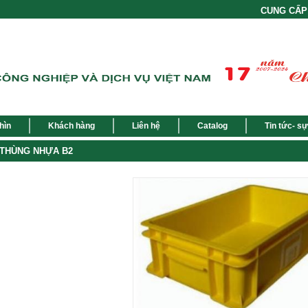
CUNG CẤP M
hìn
Khách hàng
Liên hệ
Catalog
Tin tức- sự
THÙNG NHỰA B2