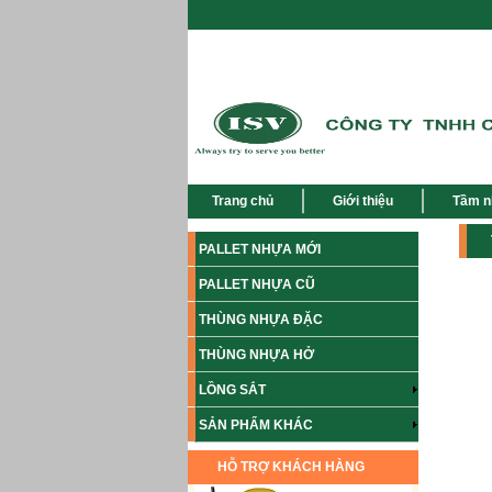
Trang chủ
Giới thiệu
Tầm n
PALLET NHỰA MỚI
PALLET NHỰA CŨ
THÙNG NHỰA ĐẶC
THÙNG NHỰA HỞ
LỒNG SẮT
SẢN PHẨM KHÁC
HỖ TRỢ KHÁCH HÀNG