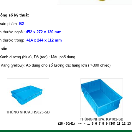
hông số kỹ thuật
 sản phẩm:
B2
ch thước ngoài:
452 x 272 x 120
mm
ch thước trong:
414 x 244 x 112
mm
 sắc:
nh dương (blue), Đỏ (red) : Màu phổ dụng
ng (yellow): Áp dụng cho số lượng đặt hàng lớn ( >300 chiếc)
THÙNG NHỰA, HS025-SB
THÙNG NHỰA, KPT01-SB
(28 - 30/41)
<<
<
...
5
6
7
8
9
[10]
11
12
13