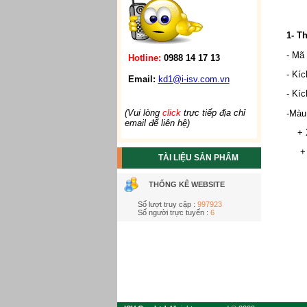
1- T
- Mã
Hotline:
0988 14 17 13
- Kí
Email:
kd1@i-isv.com.vn
- Kí
(Vui lòng
click
trực tiếp địa chỉ
-Màu
email để liên hệ)
+ Xa
+ Và
TÀI LIỆU SẢN PHẨM
THỐNG KÊ WEBSITE
Số lượt truy cập :
997923
Số người trực tuyến :
6