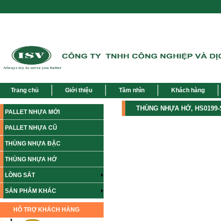
Trang chủ
Giới thiệu
Tầm nhìn
Khách hàng
THÙNG NHỰA HỞ, HS0199-SH
PALLET NHỰA MỚI
PALLET NHỰA CŨ
THÙNG NHỰA ĐẶC
THÙNG NHỰA HỞ
LỒNG SẮT
SẢN PHẨM KHÁC
HỖ TRỢ KHÁCH HÀNG