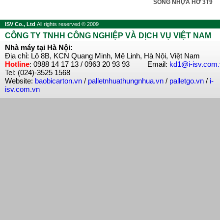
SÓNG NHỰA HỞ 3T9
ISV Co., Ltd
All rights reserved © 2009
CÔNG TY TNHH CÔNG NGHIỆP VÀ DỊCH VỤ VIỆT NAM
Nhà máy tại Hà Nội:
Địa chỉ: Lô 8B, KCN Quang Minh, Mê Linh, Hà Nội, Việt Nam
Hotline
: 0988 14 17 13 / 0963 20 93 93 Email:
kd1@i-isv.com
Tel: (024)-3525 1568
Website:
baobicarton.vn
/
palletnhuathungnhua.vn
/
palletgo.vn
/
i-
isv.com.vn