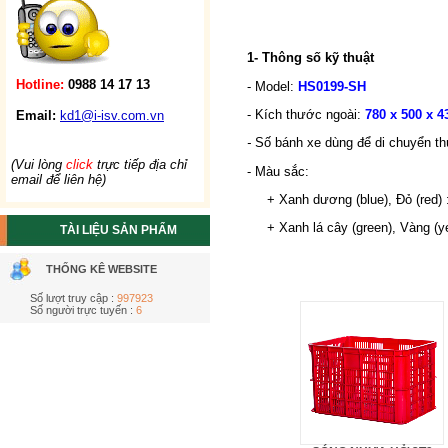
1- Thông số kỹ thuật
Hotline:
0988 14 17 13
- Model:
HS0199-SH
- Kích thước ngoài:
780 x 500 x 4
Email:
kd1@i-isv.com.vn
-
Số bánh xe dùng để di chuyển t
(Vui lòng
click
trực tiếp địa chỉ
- Màu sắc:
email để liên hệ)
+ Xanh dương (blue), Đỏ (red) 
+ Xanh lá cây (green), Vàng (yel
TÀI LIỆU SẢN PHẨM
THỐNG KÊ WEBSITE
Số lượt truy cập :
997923
Số người trực tuyến :
6