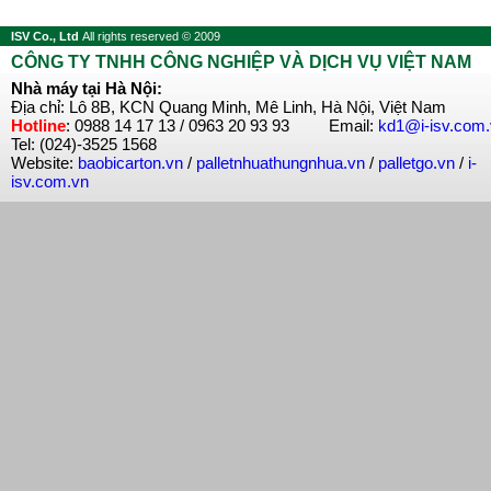
ISV Co., Ltd
All rights reserved © 2009
CÔNG TY TNHH CÔNG NGHIỆP VÀ DỊCH VỤ VIỆT NAM
Nhà máy tại Hà Nội:
Địa chỉ: Lô 8B, KCN Quang Minh, Mê Linh, Hà Nội, Việt Nam
Hotline
: 0988 14 17 13 / 0963 20 93 93 Email:
kd1@i-isv.com
Tel: (024)-3525 1568
Website:
baobicarton.vn
/
palletnhuathungnhua.vn
/
palletgo.vn
/
i-
isv.com.vn