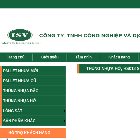
Trang chủ
Giới thiệu
Tầm nhìn
Khách hàng
THÙNG NHỰA HỞ, HS013-
PALLET NHỰA MỚI
PALLET NHỰA CŨ
THÙNG NHỰA ĐẶC
THÙNG NHỰA HỞ
LỒNG SẮT
SẢN PHẨM KHÁC
HỖ TRỢ KHÁCH HÀNG