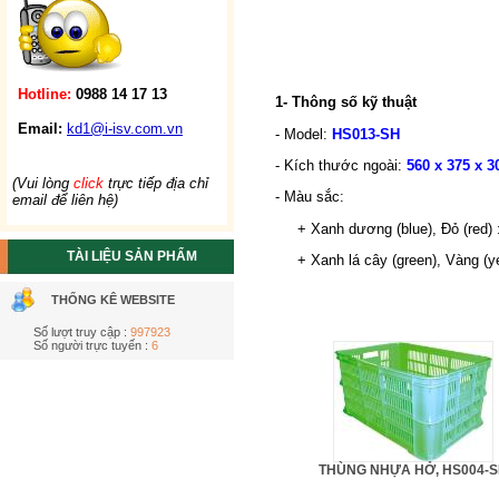
Hotline:
0988 14 17 13
1- Thông số kỹ thuật
Email:
kd1@i-isv.com.vn
- Model:
HS013-SH
- Kích thước ngoài:
560 x 375 x 3
(Vui lòng
click
trực tiếp địa chỉ
- Màu sắc:
email để liên hệ)
+ Xanh dương (blue), Đỏ (red) 
TÀI LIỆU SẢN PHẨM
+ Xanh lá cây (green), Vàng (yel
THỐNG KÊ WEBSITE
Số lượt truy cập :
997923
Số người trực tuyến :
6
THÙNG NHỰA HỞ, HS004-