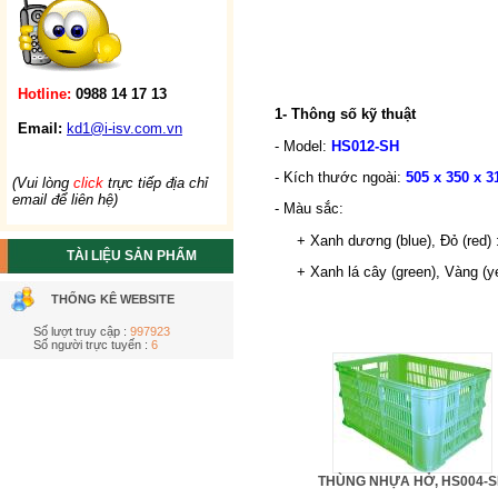
Hotline:
0988 14 17 13
1- Thông số kỹ thuật
Email:
kd1@i-isv.com.vn
- Model:
HS012-SH
- Kích thước ngoài:
505 x 350 x 3
(Vui lòng
click
trực tiếp địa chỉ
email để liên hệ)
- Màu sắc:
+ Xanh dương (blue), Đỏ (red) 
TÀI LIỆU SẢN PHẨM
+ Xanh lá cây (green), Vàng (yel
THỐNG KÊ WEBSITE
Số lượt truy cập :
997923
Số người trực tuyến :
6
THÙNG NHỰA HỞ, HS004-