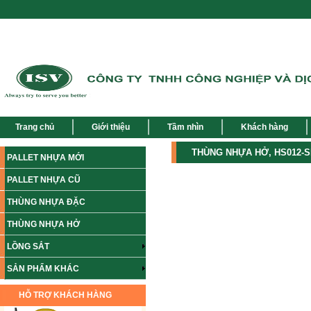
Trang chủ
Giới thiệu
Tầm nhìn
Khách hàng
THÙNG NHỰA HỞ, HS012-
PALLET NHỰA MỚI
PALLET NHỰA CŨ
THÙNG NHỰA ĐẶC
THÙNG NHỰA HỞ
LỒNG SẮT
SẢN PHẨM KHÁC
HỖ TRỢ KHÁCH HÀNG