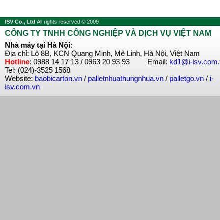
ISV Co., Ltd
All rights reserved © 2009
CÔNG TY TNHH CÔNG NGHIỆP VÀ DỊCH VỤ VIỆT NAM
Nhà máy tại Hà Nội:
Địa chỉ: Lô 8B, KCN Quang Minh, Mê Linh, Hà Nội, Việt Nam
Hotline
: 0988 14 17 13 / 0963 20 93 93 Email:
kd1@i-isv.com
Tel: (024)-3525 1568
Website:
baobicarton.vn
/
palletnhuathungnhua.vn
/
palletgo.vn
/
i-
isv.com.vn