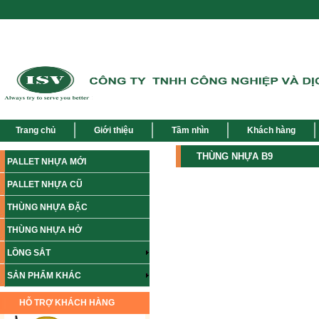
Trang chủ
Giới thiệu
Tầm nhìn
Khách hàng
THÙNG NHỰA B9
PALLET NHỰA MỚI
PALLET NHỰA CŨ
THÙNG NHỰA ĐẶC
THÙNG NHỰA HỞ
LỒNG SẮT
SẢN PHẨM KHÁC
HỖ TRỢ KHÁCH HÀNG