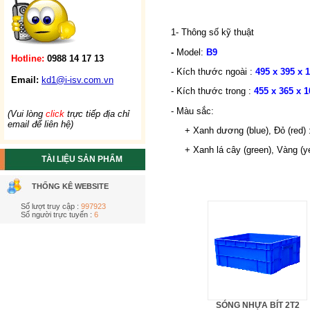
1- Thông số kỹ thuật
-
Model:
B9
Hotline:
0988 14 17 13
- Kích thước ngoài :
495 x 395 x
Email:
kd1@i-isv.com.vn
- Kích thước trong :
455 x 365 x 
- Màu sắc:
(Vui lòng
click
trực tiếp địa chỉ
email để liên hệ)
+ Xanh dương (blue), Đỏ (red) 
+ Xanh lá cây (green), Vàng (yel
TÀI LIỆU SẢN PHẨM
THỐNG KÊ WEBSITE
Số lượt truy cập :
997923
Số người trực tuyến :
6
SÓNG NHỰA BÍT 2T2