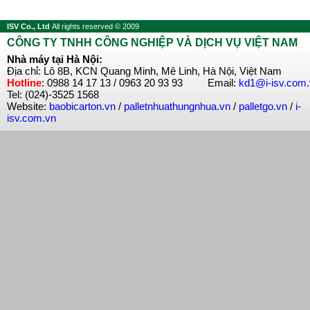
ISV Co., Ltd
All rights reserved © 2009
CÔNG TY TNHH CÔNG NGHIỆP VÀ DỊCH VỤ VIỆT NAM
Nhà máy tại Hà Nội:
Địa chỉ: Lô 8B, KCN Quang Minh, Mê Linh, Hà Nội, Việt Nam
Hotline
: 0988 14 17 13 / 0963 20 93 93 Email:
kd1@i-isv.com
Tel: (024)-3525 1568
Website:
baobicarton.vn
/
palletnhuathungnhua.vn
/
palletgo.vn
/
i-
isv.com.vn