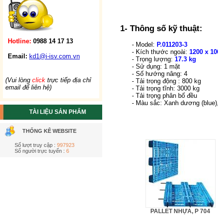
1- Thông số kỹ thuật:
Hotline:
0988 14 17 13
- Model:
P.011203-3
- Kích thước ngoài:
1200 x 10
Email:
kd1@i-isv.com.vn
- Trọng lượng:
17.3 kg
- Sử dụng: 1 mặt
- Số hướng nâng: 4
(Vui lòng
click
trực tiếp địa chỉ
- Tải trọng động : 800 kg
email để liên hệ)
- Tải trọng tĩnh: 3000 kg
- Tải trọng phân bố đều
- Màu sắc: Xanh dương (blue),
TÀI LIỆU SẢN PHẨM
THỐNG KÊ WEBSITE
Số lượt truy cập :
997923
Số người trực tuyến :
6
PALLET NHỰA, P 704