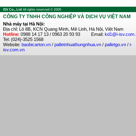
ISV Co., Ltd
All rights reserved © 2009
CÔNG TY TNHH CÔNG NGHIỆP VÀ DỊCH VỤ VIỆT NAM
Nhà máy tại Hà Nội:
Địa chỉ: Lô 8B, KCN Quang Minh, Mê Linh, Hà Nội, Việt Nam
Hotline
: 0988 14 17 13 / 0963 20 93 93 Email:
kd1@i-isv.com
Tel: (024)-3525 1568
Website:
baobicarton.vn
/
palletnhuathungnhua.vn
/
palletgo.vn
/
i-
isv.com.vn