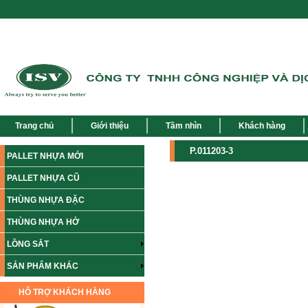
Trang chủ
Giới thiệu
Tầm nhìn
Khách hàng
P.011203-3
PALLET NHỰA MỚI
PALLET NHỰA CŨ
THÙNG NHỰA ĐẶC
THÙNG NHỰA HỞ
LỒNG SẮT
SẢN PHẨM KHÁC
HỖ TRỢ KHÁCH HÀNG