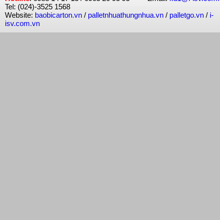
Tel: (024)-3525 1568
Website:
baobicarton.vn
/
palletnhuathungnhua.vn
/
palletgo.vn
/
i-
isv.com.vn