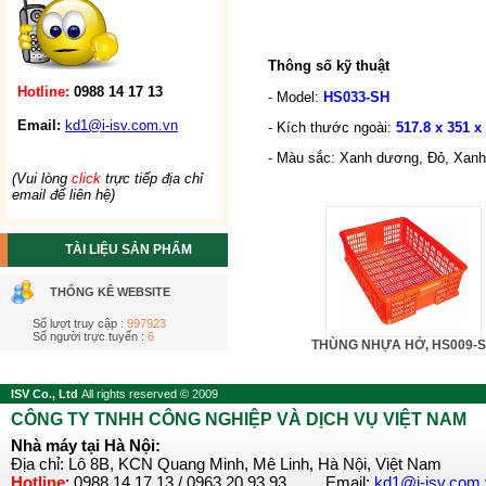
Thông số kỹ thuật
Hotline:
0988 14 17 13
- Model:
HS033-SH
Email:
kd1@i-isv.com.vn
- Kích thước ngoài:
517.8 x 351 x
- Màu sắc:
Xanh dương, Đỏ, Xanh 
(Vui lòng
click
trực tiếp địa chỉ
email để liên hệ)
TÀI LIỆU SẢN PHẨM
THỐNG KÊ WEBSITE
Số lượt truy cập :
997923
Số người trực tuyến :
6
THÙNG NHỰA HỞ, HS009-
ISV Co., Ltd
All rights reserved © 2009
CÔNG TY TNHH CÔNG NGHIỆP VÀ DỊCH VỤ VIỆT NAM
Nhà máy tại Hà Nội:
Địa chỉ: Lô 8B, KCN Quang Minh, Mê Linh, Hà Nội, Việt Nam
Hotline
: 0988 14 17 13 / 0963 20 93 93 Email:
kd1@i-isv.com