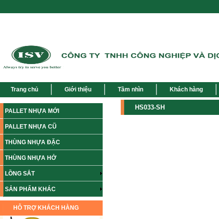
Trang chủ
Giới thiệu
Tầm nhìn
Khách hàng
HS033-SH
PALLET NHỰA MỚI
PALLET NHỰA CŨ
THÙNG NHỰA ĐẶC
THÙNG NHỰA HỞ
LỒNG SẮT
SẢN PHẨM KHÁC
HỖ TRỢ KHÁCH HÀNG