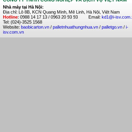
Nhà máy tại Hà Nội:
Địa chỉ: Lô 8B, KCN Quang Minh, Mê Linh, Hà Nội, Việt Nam
Hotline
: 0988 14 17 13 / 0963 20 93 93 Email:
kd1@i-isv.com
Tel: (024)-3525 1568
Website:
baobicarton.vn
/
palletnhuathungnhua.vn
/
palletgo.vn
/
i-
isv.com.vn