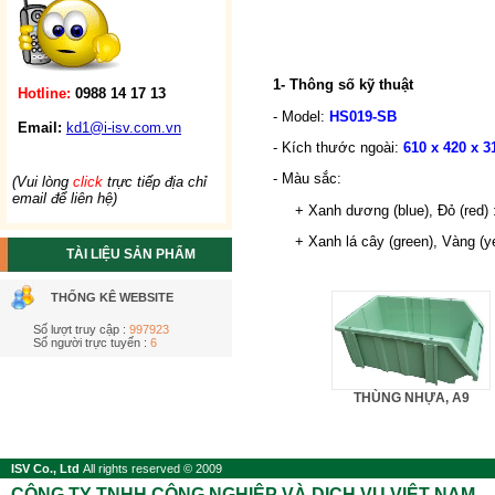
1- Thông số kỹ thuật
Hotline:
0988 14 17 13
- Model:
HS019-SB
Email:
kd1@i-isv.com.vn
- Kích thước ngoài:
610 x 420 x 3
- Màu sắc:
(Vui lòng
click
trực tiếp địa chỉ
email để liên hệ)
+ Xanh dương (blue), Đỏ (red) 
+ Xanh lá cây (green), Vàng (yel
TÀI LIỆU SẢN PHẨM
THỐNG KÊ WEBSITE
Số lượt truy cập :
997923
Số người trực tuyến :
6
THÙNG NHỰA, A9
ISV Co., Ltd
All rights reserved © 2009
CÔNG TY TNHH CÔNG NGHIỆP VÀ DỊCH VỤ VIỆT NAM