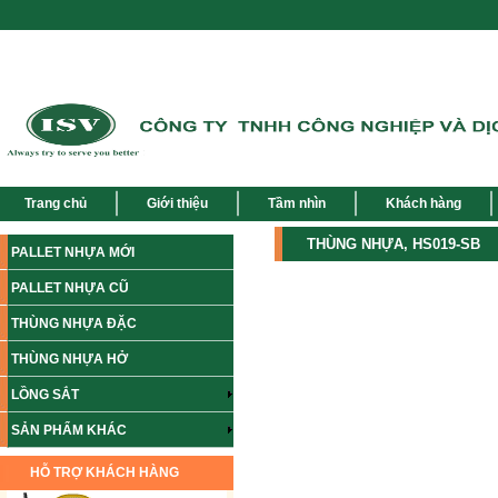
Trang chủ
Giới thiệu
Tầm nhìn
Khách hàng
THÙNG NHỰA, HS019-SB
PALLET NHỰA MỚI
PALLET NHỰA CŨ
THÙNG NHỰA ĐẶC
THÙNG NHỰA HỞ
LỒNG SẮT
SẢN PHẨM KHÁC
HỖ TRỢ KHÁCH HÀNG