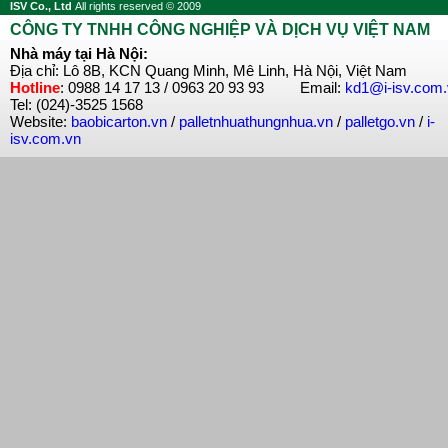
ISV Co., Ltd
All rights reserved © 2009
CÔNG TY TNHH CÔNG NGHIỆP VÀ DỊCH VỤ VIỆT NAM
Nhà máy tại Hà Nội:
Địa chỉ: Lô 8B, KCN Quang Minh, Mê Linh, Hà Nội, Việt Nam
Hotline
: 0988 14 17 13 / 0963 20 93 93 Email:
kd1@i-isv.com
Tel: (024)-3525 1568
Website:
baobicarton.vn
/
palletnhuathungnhua.vn
/
palletgo.vn
/
i-
isv.com.vn