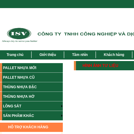
Trang chủ
Giới thiệu
Tầm nhìn
Khách hàng
HÌNH ẢNH TƯ LIỆU
PALLET NHỰA MỚI
PALLET NHỰA CŨ
THÙNG NHỰA ĐẶC
THÙNG NHỰA HỞ
LỒNG SẮT
SẢN PHẨM KHÁC
HỖ TRỢ KHÁCH HÀNG