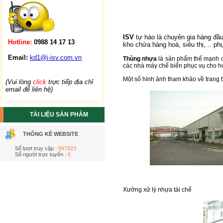
ISV
tự hào là chuyên gia hàng đầ
Hotline:
0988 14 17 13
kho chứa hàng hoá, siêu thị,... ph
Email:
kd1@i-isv.com.vn
Thùng nhựa
là sản phẩm thế mạnh củ
các nhà máy chế biến phục vụ cho h
Một số hình ảnh tham khảo về trang t
(Vui lòng
click
trực tiếp địa chỉ
email để liên hệ)
TÀI LIỆU SẢN PHẨM
THỐNG KÊ WEBSITE
Số lượt truy cập :
997923
Số người trực tuyến :
6
Xưởng xử lý nhựa tái chế