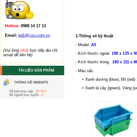
Hotline:
0988 14 17 13
Email:
kd1@i-isv.com.vn
1-Thông số kỹ thuật
- Model:
A5
(Vui lòng
click
trực tiếp địa chỉ
- Kích thước ngoài:
198 x 135 x 
email để liên hệ)
- Kích thước trong:
180 x 111 x 
TÀI LIỆU SẢN PHẨM
- Màu sắc:
+ Xanh dương (blue), Đỏ (red) 
THỐNG KÊ WEBSITE
+ Xanh lá cây (green), Vàng (yel
Số lượt truy cập :
997923
Số người trực tuyến :
6