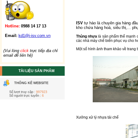
ISV
tự hào là chuyên gia hàng đầ
Hotline:
0988 14 17 13
kho chứa hàng hoá, siêu thị,... ph
Email:
kd1@i-isv.com.vn
Thùng nhựa
là sản phẩm thế mạnh củ
các nhà máy chế biến phục vụ cho h
Một số hình ảnh tham khảo về trang t
(Vui lòng
click
trực tiếp địa chỉ
email để liên hệ)
TÀI LIỆU SẢN PHẨM
THỐNG KÊ WEBSITE
Số lượt truy cập :
997923
Số người trực tuyến :
6
Xưởng xử lý nhựa tái chế