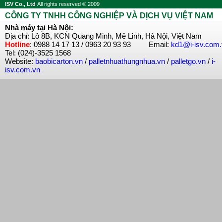
ISV Co., Ltd
All rights reserved © 2009
CÔNG TY TNHH CÔNG NGHIỆP VÀ DỊCH VỤ VIỆT NAM
Nhà máy tại Hà Nội:
Địa chỉ: Lô 8B, KCN Quang Minh, Mê Linh, Hà Nội, Việt Nam
Hotline
: 0988 14 17 13 / 0963 20 93 93 Email:
kd1@i-isv.com
Tel: (024)-3525 1568
Website:
baobicarton.vn
/
palletnhuathungnhua.vn
/
palletgo.vn
/
i-
isv.com.vn