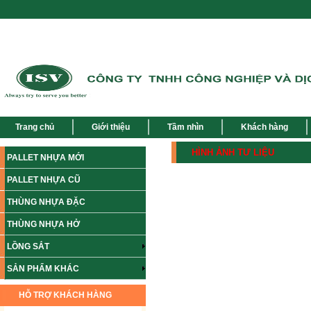
Trang chủ
Giới thiệu
Tầm nhìn
Khách hàng
HÌNH ẢNH TƯ LIỆU
PALLET NHỰA MỚI
PALLET NHỰA CŨ
THÙNG NHỰA ĐẶC
THÙNG NHỰA HỞ
LỒNG SẮT
SẢN PHẨM KHÁC
HỖ TRỢ KHÁCH HÀNG