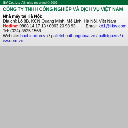
ISV Co., Ltd
All rights reserved © 2009
CÔNG TY TNHH CÔNG NGHIỆP VÀ DỊCH VỤ VIỆT NAM
Nhà máy tại Hà Nội:
Địa chỉ: Lô 8B, KCN Quang Minh, Mê Linh, Hà Nội, Việt Nam
Hotline
: 0988 14 17 13 / 0963 20 93 93 Email:
kd1@i-isv.com
Tel: (024)-3525 1568
Website:
baobicarton.vn
/
palletnhuathungnhua.vn
/
palletgo.vn
/
i-
isv.com.vn