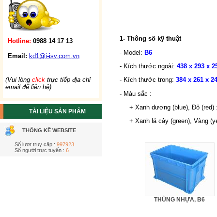
1- Thông số kỹ thuật
Hotline:
0988 14 17 13
- Model:
B6
Email:
kd1@i-isv.com.vn
- Kích thước ngoài:
438 x 293 x 2
(Vui lòng
click
trực tiếp địa chỉ
- Kích thước trong:
384 x 261 x 2
email để liên hệ)
- Màu sắc :
+ Xanh dương (blue), Đỏ (red) 
TÀI LIỆU SẢN PHẨM
+ Xanh lá cây (green), Vàng (yel
THỐNG KÊ WEBSITE
Số lượt truy cập :
997923
Số người trực tuyến :
6
THÙNG NHỰA, B6