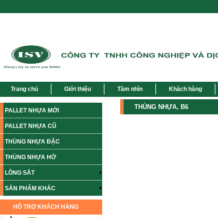
Trang chủ
Giới thiệu
Tầm nhìn
Khách hàng
THÙNG NHỰA, B6
PALLET NHỰA MỚI
PALLET NHỰA CŨ
THÙNG NHỰA ĐẶC
THÙNG NHỰA HỞ
LỒNG SẮT
SẢN PHẨM KHÁC
HỖ TRỢ KHÁCH HÀNG