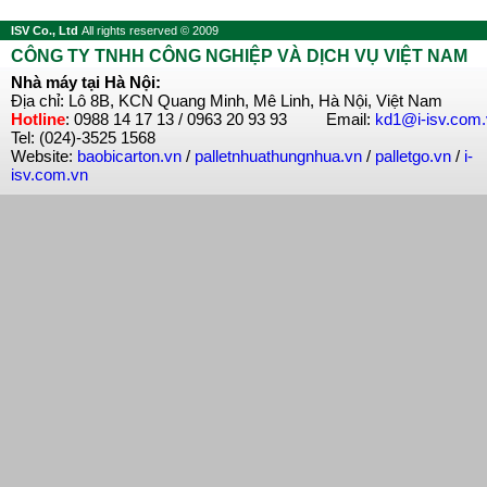
ISV Co., Ltd
All rights reserved © 2009
CÔNG TY TNHH CÔNG NGHIỆP VÀ DỊCH VỤ VIỆT NAM
Nhà máy tại Hà Nội:
Địa chỉ: Lô 8B, KCN Quang Minh, Mê Linh, Hà Nội, Việt Nam
Hotline
: 0988 14 17 13 / 0963 20 93 93 Email:
kd1@i-isv.com
Tel: (024)-3525 1568
Website:
baobicarton.vn
/
palletnhuathungnhua.vn
/
palletgo.vn
/
i-
isv.com.vn