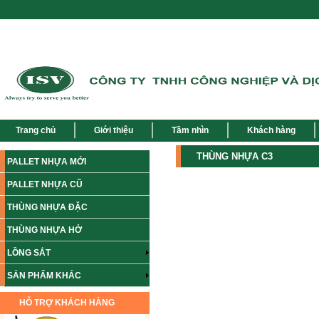
Trang chủ
Giới thiệu
Tầm nhìn
Khách hàng
THÙNG NHỰA C3
PALLET NHỰA MỚI
PALLET NHỰA CŨ
THÙNG NHỰA ĐẶC
THÙNG NHỰA HỞ
LỒNG SẮT
SẢN PHẨM KHÁC
HỖ TRỢ KHÁCH HÀNG