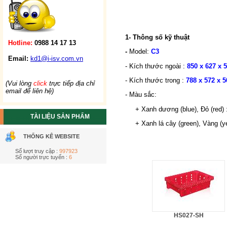
1- Thông số kỹ thuật
Hotline:
0988 14 17 13
-
Model:
C3
Email:
kd1@i-isv.com.vn
- Kích thước ngoài :
850 x 627 x
- Kích thước trong :
788 x 572 x 
(Vui lòng
click
trực tiếp địa chỉ
email để liên hệ)
- Màu sắc:
+ Xanh dương (blue), Đỏ (red) 
TÀI LIỆU SẢN PHẨM
+ Xanh lá cây (green), Vàng (yel
THỐNG KÊ WEBSITE
Số lượt truy cập :
997923
Số người trực tuyến :
6
HS027-SH