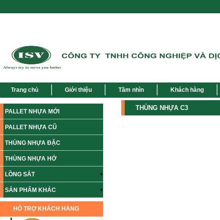
Trang chủ
Giới thiệu
Tầm nhìn
Khách hàng
THÙNG NHỰA C3
PALLET NHỰA MỚI
PALLET NHỰA CŨ
THÙNG NHỰA ĐẶC
THÙNG NHỰA HỞ
LỒNG SẮT
SẢN PHẨM KHÁC
HỖ TRỢ KHÁCH HÀNG