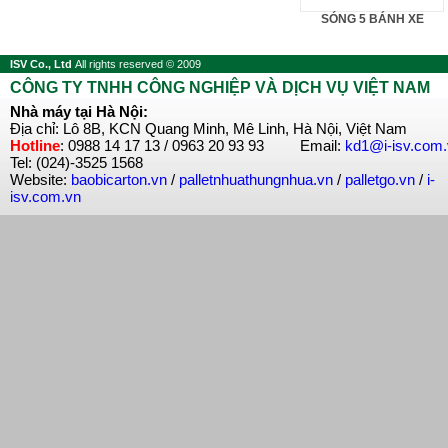
SÓNG 5 BÁNH XE
ISV Co., Ltd
All rights reserved © 2009
CÔNG TY TNHH CÔNG NGHIỆP VÀ DỊCH VỤ VIỆT NAM
Nhà máy tại Hà Nội:
Địa chỉ: Lô 8B, KCN Quang Minh, Mê Linh, Hà Nội, Việt Nam
Hotline
: 0988 14 17 13 / 0963 20 93 93 Email:
kd1@i-isv.com
Tel: (024)-3525 1568
Website:
baobicarton.vn
/
palletnhuathungnhua.vn
/
palletgo.vn
/
i-
isv.com.vn