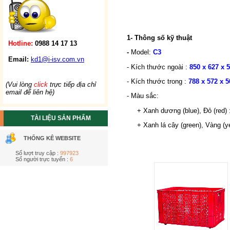
1- Thông số kỹ thuật
Hotline:
0988 14 17 13
-
Model:
C3
Email:
kd1@i-isv.com.vn
- Kích thước ngoài :
850 x 627 x
- Kích thước trong :
788 x 572 x 
(Vui lòng
click
trực tiếp địa chỉ
email để liên hệ)
- Màu sắc:
+ Xanh dương (blue), Đỏ (red) 
TÀI LIỆU SẢN PHẨM
+ Xanh lá cây (green), Vàng (yel
THỐNG KÊ WEBSITE
Số lượt truy cập :
997923
Số người trực tuyến :
6