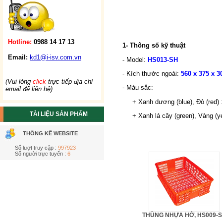
Hotline:
0988 14 17 13
1- Thông số kỹ thuật
Email:
kd1@i-isv.com.vn
- Model:
HS013-SH
- Kích thước ngoài:
560 x 375 x 3
(Vui lòng
click
trực tiếp địa chỉ
- Màu sắc:
email để liên hệ)
+ Xanh dương (blue), Đỏ (red) 
TÀI LIỆU SẢN PHẨM
+ Xanh lá cây (green), Vàng (yel
THỐNG KÊ WEBSITE
Số lượt truy cập :
997923
Số người trực tuyến :
6
THÙNG NHỰA HỞ, HS009-