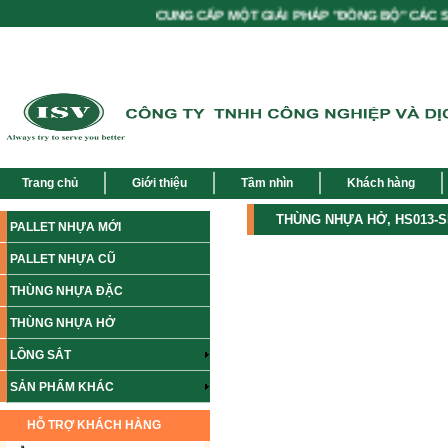
CUNG CẤP MỘT GIẢI PHÁP "ĐỒNG BỘ" CÁC SẢN
Trang chủ
Giới thiệu
Tầm nhìn
Khách hàng
THÙNG NHỰA HỞ, HS013-
PALLET NHỰA MỚI
PALLET NHỰA CŨ
THÙNG NHỰA ĐẶC
THÙNG NHỰA HỞ
LỒNG SẮT
SẢN PHẨM KHÁC
HỖ TRỢ KHÁCH HÀNG