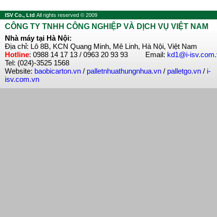
ISV Co., Ltd
All rights reserved © 2009
CÔNG TY TNHH CÔNG NGHIỆP VÀ DỊCH VỤ VIỆT NAM
Nhà máy tại Hà Nội:
Địa chỉ: Lô 8B, KCN Quang Minh, Mê Linh, Hà Nội, Việt Nam
Hotline
: 0988 14 17 13 / 0963 20 93 93 Email:
kd1@i-isv.com
Tel: (024)-3525 1568
Website:
baobicarton.vn
/
palletnhuathungnhua.vn
/
palletgo.vn
/
i-
isv.com.vn