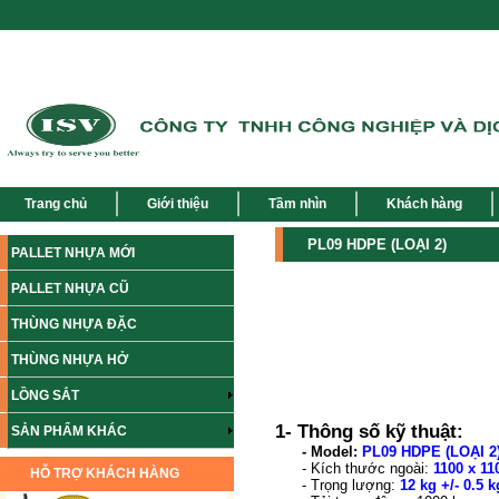
Trang chủ
Giới thiệu
Tầm nhìn
Khách hàng
PL09 HDPE (LOẠI 2)
PALLET NHỰA MỚI
PALLET NHỰA CŨ
THÙNG NHỰA ĐẶC
THÙNG NHỰA HỞ
LỒNG SẮT
1- Thông số kỹ thuật:
SẢN PHẨM KHÁC
- Model:
PL09 HDPE (LOẠI 2
- Kích thước ngoài:
1100 x 11
HỖ TRỢ KHÁCH HÀNG
- Trọng lượng:
12 kg +/- 0.5 k