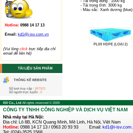
- Tải trọng động : 1000 kg
- Tải trọng tĩnh: 3000 kg
- Màu sắc: Xanh dương (blue)
Hotline:
0988 14 17 13
Email:
kd1@i-isv.com.vn
PL09 HDPE (LOẠI 2)
(Vui lòng
click
trực tiếp địa chỉ
email để liên hệ)
TÀI LIỆU SẢN PHẨM
THỐNG KÊ WEBSITE
Số lượt truy cập :
997923
Số người trực tuyến :
6
ISV Co., Ltd
All rights reserved © 2009
CÔNG TY TNHH CÔNG NGHIỆP VÀ DỊCH VỤ VIỆT NAM
Nhà máy tại Hà Nội:
Địa chỉ: Lô 8B, KCN Quang Minh, Mê Linh, Hà Nội, Việt Nam
Hotline
: 0988 14 17 13 / 0963 20 93 93 Email:
kd1@i-isv.com
Tel: (024)-3525 1568