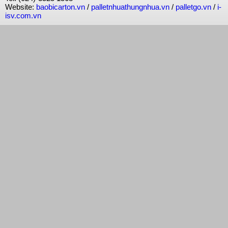
Website:
baobicarton.vn
/
palletnhuathungnhua.vn
/
palletgo.vn
/
i-
isv.com.vn